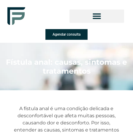
Tecnologias avançadas
Cirurgias e tratamentos
Agendar consulta
Fístula anal: causas, sintomas e
tratamentos
A fístula anal é uma condição delicada e
desconfortável que afeta muitas pessoas,
causando dor e desconforto. Por isso,
entender as causas, sintomas e tratamentos